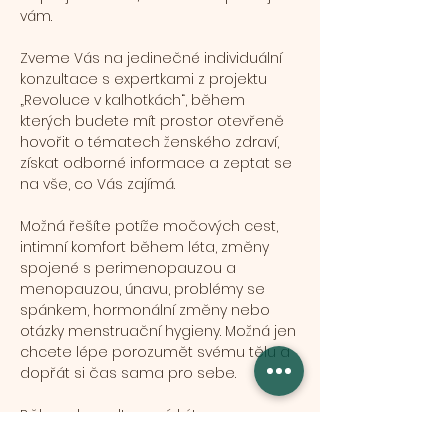
vám.
Zveme Vás na jedinečné individuální 
konzultace s expertkami z projektu 
„Revoluce v kalhotkách“, během 
kterých budete mít prostor otevřeně 
hovořit o tématech ženského zdraví, 
získat odborné informace a zeptat se 
na vše, co Vás zajímá.
Možná řešíte potíže močových cest, 
intimní komfort během léta, změny 
spojené s perimenopauzou a 
menopauzou, únavu, problémy se 
spánkem, hormonální změny nebo 
otázky menstruační hygieny. Možná jen 
chcete lépe porozumět svému tělu a 
dopřát si čas sama pro sebe.
Během konzultace získáte: