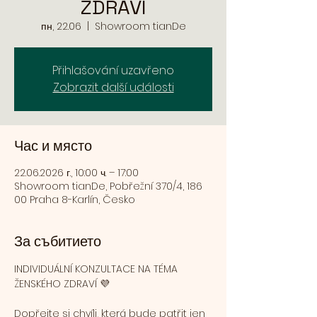
ZDRAVÍ
пн, 22.06
  |  
Showroom tianDe
Přihlašování uzavřeno
Zobrazit další události
Час и място
22.06.2026 г., 10:00 ч. – 17:00
Showroom tianDe, Pobřežní 370/4, 186
00 Praha 8-Karlín, Česko
За събитието
INDIVIDUÁLNÍ KONZULTACE NA TÉMA 
ŽENSKÉHO ZDRAVÍ 💜
Dopřejte si chvíli, která bude patřit jen 