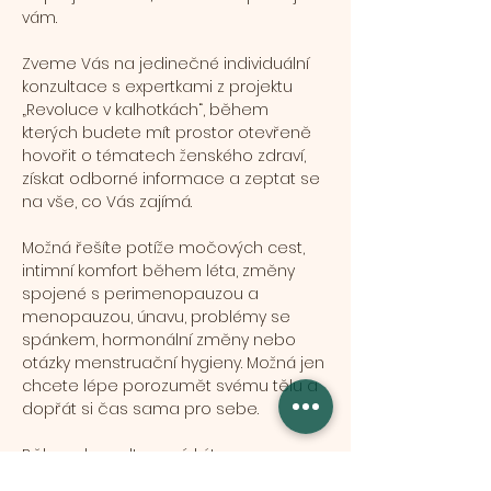
vám.
Zveme Vás na jedinečné individuální 
konzultace s expertkami z projektu 
„Revoluce v kalhotkách“, během 
kterých budete mít prostor otevřeně 
hovořit o tématech ženského zdraví, 
získat odborné informace a zeptat se 
na vše, co Vás zajímá.
Možná řešíte potíže močových cest, 
intimní komfort během léta, změny 
spojené s perimenopauzou a 
menopauzou, únavu, problémy se 
spánkem, hormonální změny nebo 
otázky menstruační hygieny. Možná jen 
chcete lépe porozumět svému tělu a 
dopřát si čas sama pro sebe.
Během konzultace získáte: