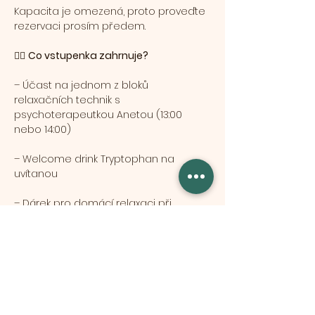
Kapacita je omezená, proto proveďte 
rezervaci prosím předem.
🧘‍♀️ 
Co vstupenka zahrnuje?
– Účast na jednom z bloků 
relaxačních technik s 
psychoterapeutkou Anetou (13:00 
nebo 14:00)
– Welcome drink Tryptophan na 
uvítanou
– Dárek pro domácí relaxaci při 
nákupu na prodejně
Több mutatása