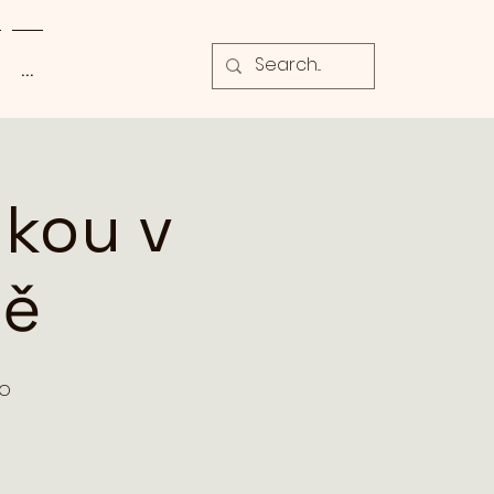
...
nkou v
ně
ko