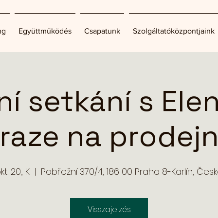
ng
Együttműködés
Csapatunk
Szolgáltatóközpontjaink
í setkání s Ele
raze na prodej
kt. 20., K
  |  
Pobřežní 370/4, 186 00 Praha 8-Karlín, Čes
Visszajelzés