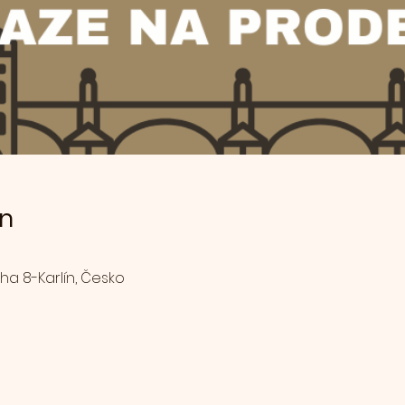
ín
aha 8-Karlín, Česko