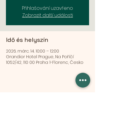
Přihlašování uzavřeno
Zobrazit další události
Idő és helyszín
2026. márc. 14. 10:00 – 12:00
Grandior Hotel Prague, Na Poříčí
1052/42, 110 00 Praha 1-Florenc, Česko
Esemény megosztása