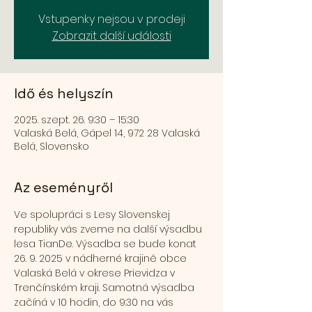
Vstupenky nejsou v prodeji
Zobrazit další události
Idő és helyszín
2025. szept. 26. 9:30 – 15:30
Valaská Belá, Gápel 14, 972 28 Valaská
Belá, Slovensko
Az eseményről
Ve spolupráci s Lesy Slovenskej 
republiky vás zveme na další výsadbu 
lesa TianDe. Výsadba se bude konat 
26. 9. 2025 v nádherné krajině obce 
Valaská Belá v okrese Prievidza v 
Trenčínském kraji. Samotná výsadba 
začíná v 10 hodin, do 9:30 na vás 