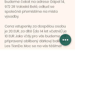
budeme čekat na adrese Gápel 14, 
972 28 Valaská Belá, odkud se 
společně přemístíme na místo 
výsadby.
Cena vstupenky za dospělou osobu 
je 20 EUR, za dítě (do 14 let včetně) je 
10 EUR. Jako vždy pro vás budeme mít 
připravený oblíbený dárkový balíček 
Les TianDe. Moc se na vás těšíme!
Több mutatása
Esemény megosztása