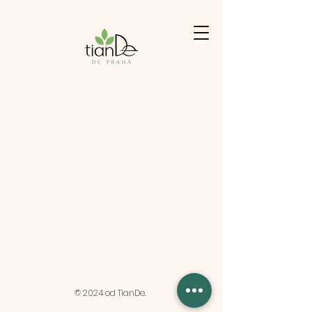
© 2024 od TianDe.