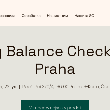
раншиза
Соработка
Нашиот тим
Нашите SC
...
 Balance Check
Praha
т., 23 јул.
  |  
Pobřežní 370/4, 186 00 Praha 8-Karlín, Čes
Vstupenky nejsou v prodeji