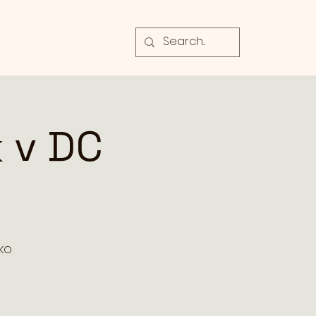
 v DC
ko