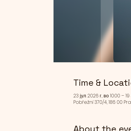
Time & Locat
23 јул. 2026 г., во 10:00 – 19 
Pobřežní 370/4, 186 00 Pr
About the ev