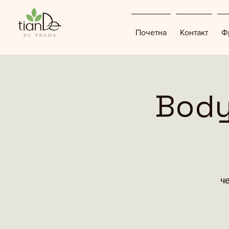
Почетна
Контакт
Ф
Body
че