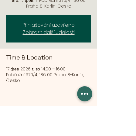
вто., 17 фев.
  |  
Pobřežní 370/4, 186 00
Praha 8-Karlín, Česko
Přihlašování uzavřeno
Zobrazit další události
Time & Location
17 фев. 2026 г., во 14:00 – 16:00
Pobřežní 370/4, 186 00 Praha 8-Karlín,
Česko
Share this event