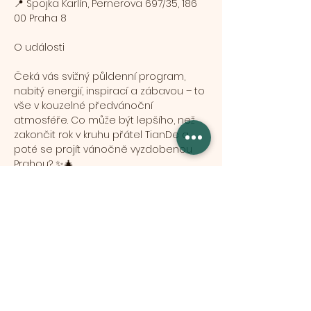
📍 Spojka Karlín, Pernerova 697/35, 186 
00 Praha 8
O události
Čeká vás svižný půldenní program, 
nabitý energií, inspirací a zábavou – to 
vše v kouzelné předvánoční 
atmosféře. Co může být lepšího, než 
zakončit rok v kruhu přátel TianDe a 
poté se projít vánočně vyzdobenou 
Prahou? ✨🎄
Afișează mai mult
Distribuie evenimentul