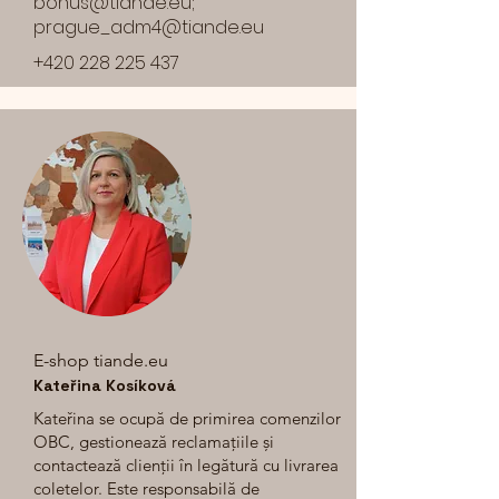
bonus@tiande.eu
;
prague_adm4@tiande.eu
+420 228 225 437
E-shop tiande.eu
Kateřina Kosíková
Kateřina se ocupă de primirea comenzilor
OBC, gestionează reclamațiile și
contactează clienții în legătură cu livrarea
coletelor. Este responsabilă de