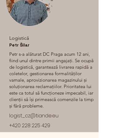
Logistică
Petr Šilar
Petr s-a alăturat DC Praga acum 12 ani,
fiind unul dintre primii angajați. Se ocupă
de logistică, garantează livrarea rapidă a
coletelor, gestionarea formalităților
vamale, aprovizionarea magazinului și
soluționarea reclamațiilor. Prioritatea lui
este ca totul să funcționeze impecabil, iar
clienții să își primească comenzile la timp
și fără probleme.
logist_cz@tiande.eu
+420 228 225 429