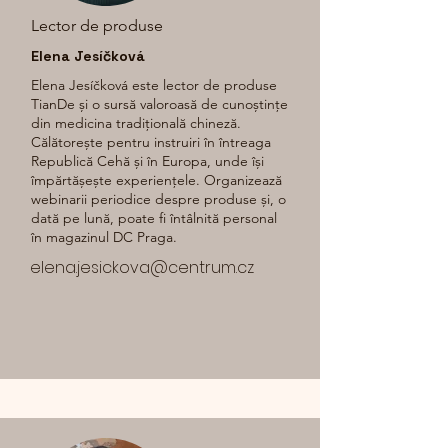
Lector de produse
Elena Jesíčková
Elena Jesíčková este lector de produse
TianDe și o sursă valoroasă de cunoștințe
din medicina tradițională chineză.
Călătorește pentru instruiri în întreaga
Republică Cehă și în Europa, unde își
împărtășește experiențele. Organizează
webinarii periodice despre produse și, o
dată pe lună, poate fi întâlnită personal
în magazinul DC Praga.
elena.jesickova@centrum.cz