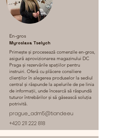
En-gros
Myroslava Tselych
Primește și procesează comenzile en-gros,
asigură aprovizionarea magazinului DC
Praga și rezervările spațiilor pentru
instruiri. Oferă cu plăcere consiliere
clienților în alegerea produselor la sediul
central și răspunde la apelurile de pe linia
de informații, unde încearcă să răspundă
tuturor întrebărilor și să găsească soluția
potrivită.
prague_adm5@tiande.eu
+420 211 222 818