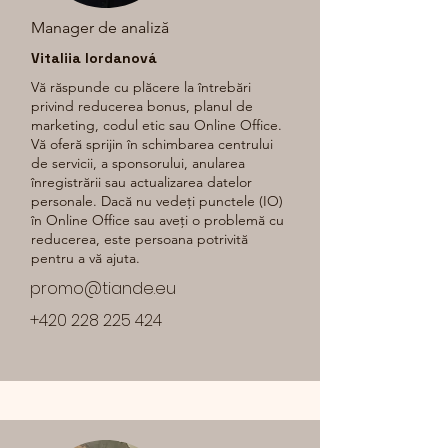
Manager de analiză
Vitaliia Iordanová
Vă răspunde cu plăcere la întrebări
privind reducerea bonus, planul de
marketing, codul etic sau Online Office.
Vă oferă sprijin în schimbarea centrului
de servicii, a sponsorului, anularea
înregistrării sau actualizarea datelor
personale. Dacă nu vedeți punctele (IO)
în Online Office sau aveți o problemă cu
reducerea, este persoana potrivită
pentru a vă ajuta.
promo@tiande.eu
+420 228 225 424