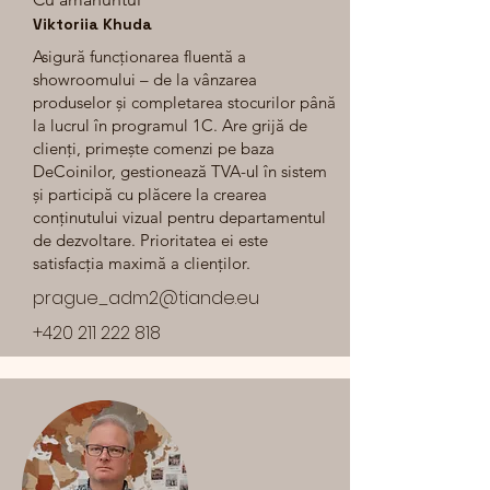
Viktoriia Khuda
Asigură funcționarea fluentă a
showroomului – de la vânzarea
produselor și completarea stocurilor până
la lucrul în programul 1C. Are grijă de
clienți, primește comenzi pe baza
DeCoinilor, gestionează TVA-ul în sistem
și participă cu plăcere la crearea
conținutului vizual pentru departamentul
de dezvoltare. Prioritatea ei este
satisfacția maximă a clienților.
prague_adm2@tiande.eu
+420 211 222 818