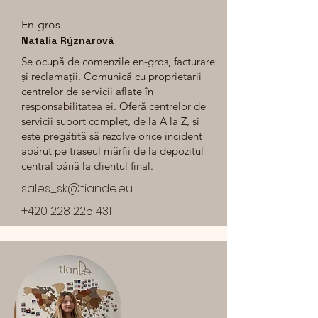
En-gros
Natalia Rýznarová
Se ocupă de comenzile en-gros, facturare
și reclamații. Comunică cu proprietarii
centrelor de servicii aflate în
responsabilitatea ei. Oferă centrelor de
servicii suport complet, de la A la Z, și
este pregătită să rezolve orice incident
apărut pe traseul mărfii de la depozitul
central până la clientul final.
sales_sk@tiande.eu
+420 228 225 431