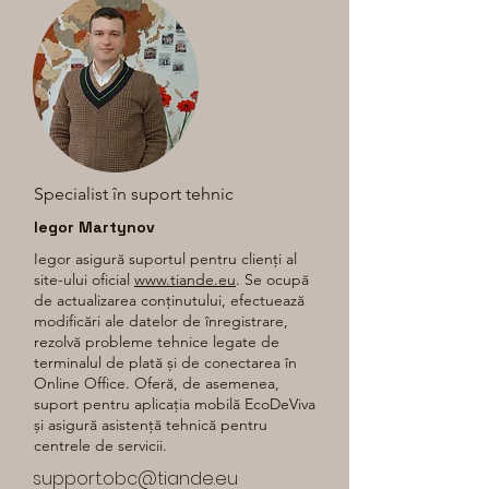
Specialist în suport tehnic
Iegor Martynov
Iegor asigură suportul pentru clienți al
site-ului oficial
www.tiande.eu
. Se ocupă
de actualizarea conținutului, efectuează
modificări ale datelor de înregistrare,
rezolvă probleme tehnice legate de
terminalul de plată și de conectarea în
Online Office. Oferă, de asemenea,
suport pentru aplicația mobilă EcoDeViva
și asigură asistență tehnică pentru
centrele de servicii.
support.obc@tiande.eu