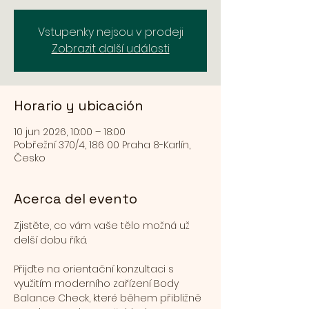
Vstupenky nejsou v prodeji
Zobrazit další události
Horario y ubicación
10 jun 2026, 10:00 – 18:00
Pobřežní 370/4, 186 00 Praha 8-Karlín,
Česko
Acerca del evento
Zjistěte, co vám vaše tělo možná už 
delší dobu říká.
Přijďte na orientační konzultaci s 
využitím moderního zařízení Body 
Balance Check, které během přibližně 