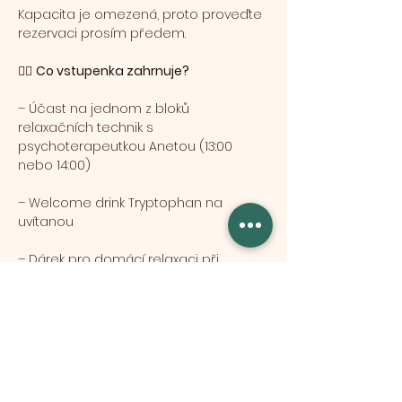
Kapacita je omezená, proto proveďte 
rezervaci prosím předem.
🧘‍♀️ 
Co vstupenka zahrnuje?
– Účast na jednom z bloků 
relaxačních technik s 
psychoterapeutkou Anetou (13:00 
nebo 14:00)
– Welcome drink Tryptophan na 
uvítanou
– Dárek pro domácí relaxaci při 
nákupu na prodejně
Mostrar más