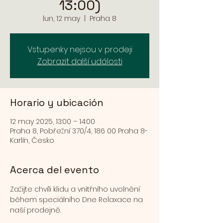
13:00)
lun, 12 may
  |  
Praha 8
Vstupenky nejsou v prodeji
Zobrazit další události
Horario y ubicación
12 may 2025, 13:00 – 14:00
Praha 8, Pobřežní 370/4, 186 00 Praha 8-
Karlín, Česko
Acerca del evento
Zažijte chvíli klidu a vnitřního uvolnění 
během speciálního Dne Relaxace na 
naší prodejně.