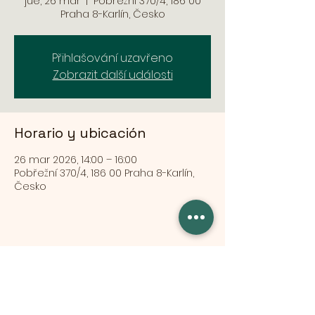
jue, 26 mar
  |  
Pobřežní 370/4, 186 00
Praha 8-Karlín, Česko
Přihlašování uzavřeno
Zobrazit další události
Horario y ubicación
26 mar 2026, 14:00 – 16:00
Pobřežní 370/4, 186 00 Praha 8-Karlín,
Česko
Compartir este evento