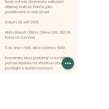
Navíc od nás dostanete exkluzivní 
dárkový balíček TianDe jako 
poděkování za vaši účast.
Datum: 20. září 2025
Místo: Resort Olšina, Olšina 338, 282 29 
Polná na Šumavě
Čas: Sraz v 9:30, akce začíná v 10:00
Poznámka: Akce probíhají za každého 
počasí. Myslete na vhodnou obuv a 
počítejte s lesním terénem.
Připravte se na den plný zážitků a 
dobrodružství!
Mostrar más