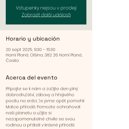
Vstupenky nejsou v prodeji
Zobrazit další události
Horario y ubicación
20 sept 2025, 9:30 – 15:30
Horní Planá, Olšina, 382 26 Horní Planá,
Česko
Acerca del evento
Připojte se k nám a zažijte den plný 
dobrodružství, zábavy a hřejivého 
pocitu na srdci, že jsme opět pomohli 
Matce přírodě. Pomozte ochraňovat 
naši planetu a užijte si 
nezapomenutelné chvíle se svou 
rodinou a přáteli v krásné přírodě. 