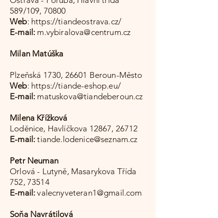
589/109, 70800
Web
:
https://tiandeostrava.cz/
E-mail:
m.vybiralova@centrum.cz
Milan Matúška
Plzeňská 1730, 26601 Beroun-Město
Web
:
https://tiande-eshop.eu/
E-mail:
matuskova@tiandeberoun.cz
Milena Křížková
Loděnice, Havlíčkova 12867, 26712
E-mail:
tiande.lodenice@seznam.cz
Petr Neuman
Orlová - Lutyně, Masarykova Třída
752, 73514
E-mail:
valecnyveteran1@gmail.com
Soňa Navrátilová