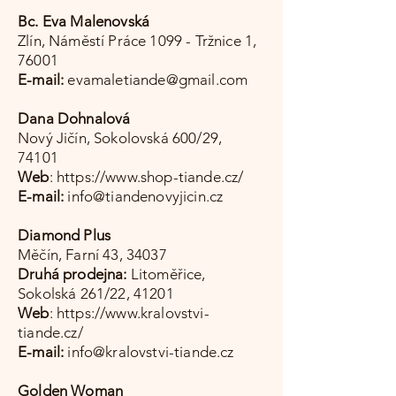
Bc. Eva Malenovská
Zlín, Náměstí Práce 1099 - Tržnice 1,
76001
E-mail:
evamaletiande@gmail.com
Dana Dohnalová
Nový Jičín, Sokolovská 600/29,
74101
Web
:
https://www.shop-tiande.cz/
E-mail:
info@tiandenovyjicin.cz
Diamond Plus
Měčín, Farní 43, 34037
Druhá prodejna:
Litoměřice,
Sokolská 261/22, 41201
Web
:
https://www.kralovstvi-
tiande.cz/
E-mail:
info@kralovstvi-tiande.cz
Golden Woman