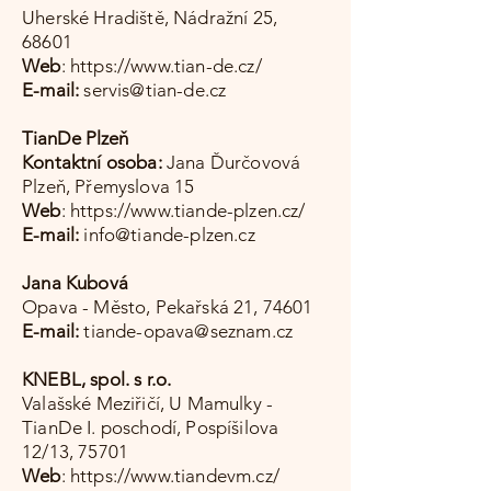
Uherské Hradiště, Nádražní 25,
68601
Web
:
https://www.tian-de.cz/
E-mail:
servis@tian-de.cz
TianDe Plzeň
Kontaktní osoba:
Jana Ďurčovová
Plzeň, Přemyslova 15
Web
:
https://www.tiande-plzen.cz/
E-mail:
info@tiande-plzen.cz
Jana Kubová
Opava - Město, Pekařská 21, 74601
E-mail:
tiande-opava@seznam.cz
KNEBL, spol. s r.o.
Valašské Meziřičí, U Mamulky -
TianDe I. poschodí, Pospíšilova
12/13, 75701
Web
:
https://www.tiandevm.cz/