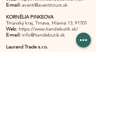
E-mail:
avanti@avantitours.sk
KORNÉLIA PINKEOVA
Trnavský kraj, Trnava, Hlavná 13, 91701
Web
:
https://www.tiandebutik.sk/
E-mail:
info@tiandebutik.sk
Laurand Trade s.r.o.
Trnavský kraj, Sládkovičovo,
INOVATECH - Fučíkova 460/254
Web
:
https://www.tiande.sk/
E-mail:
andykriskova@gmail.com
ST INVEST
Žilina, Budova Magnus, ul. Alexandra
Rudnaya 23, 010 01
Web
:
https://e-tiande.sk/
E-mail:
tiande.zilina@gmail.com
Svet terapií
Žilinský kraj, Žilina, Veľka okružná 26,