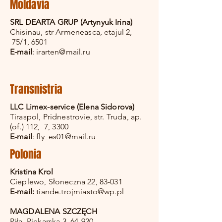
Moldavia
SRL DEARTA GRUP (Artynyuk Irina)
Chisinau, str Armeneasca, etajul 2,
75/1, 6501
E-mail
:
irarten@mail.ru
Transnistria
LLC Limex-service (Elena Sidorova)
Tiraspol, Pridnestrovie, str. Truda, ap.
(of.) 112, 7, 3300
E-mail
:
fly_es01@mail.ru
Polonia
Kristina Krol
Cieplewo, Słoneczna 22, 83-031
E-mail:
tiande.trojmiasto@wp.pl
MAGDALENA SZCZĘCH
Piła, Piekarska 3, 64-920