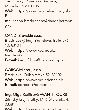
Trenčínský, Považská Bystrica,
Milochov 92, 01706
Web
:
https://www.tiandeharmony.sk/
E-
mail:
anna.hradnanska@tiandeharmon
y.sk
CANDI Slovakia s.r.o.
Bratislavský kraj, Bratislava, Bojnická
10, 83104
Web
:
https://www.kozmetika-
tiande.sk/
E-mail:
karin.filova@tiandeshop.sk
CORCOM spol, s.r.o.
Bratislava, Odborárska 52, 83102
Web
:
https://www.mojetiande.sk
E-mail:
corcom@corcom.sk
Ing. Oľga Karlíková AVANTI TOURS
Žilinský kraj, Vrútky, M.R. Štefánika 4,
03681
Web
:
https://www.tiandecentrum.sk