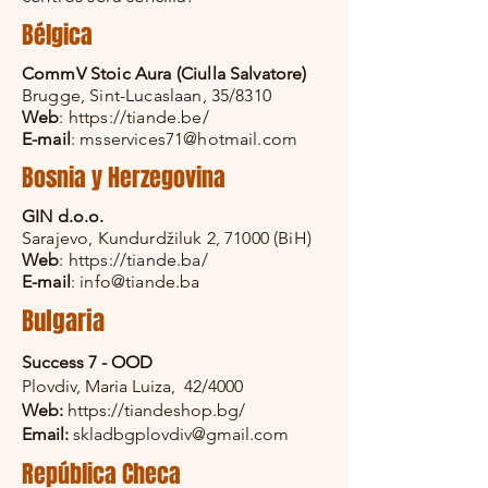
Bélgica
CommV Stoic Aura (Ciulla Salvatore)
Brugge, Sint-Lucaslaan, 35/8310
Web
:
https://tiande.be/
E-mail
:
msservices71@hotmail.com
Bosnia y Herzegovina
GIN d.o.o.
Sarajevo, Kundurdžiluk 2, 71000 (BiH)
Web
:
https://tiande.ba/
E-mail
:
info@tiande.ba
Bulgaria
Success 7 - OOD
Plovdiv, Maria Luiza, 42/4000
Web:
https://tiandeshop.bg/
Email:
skladbgplovdiv@gmail.com
República Checa