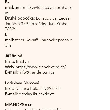
E-
mail:
umamulky@luhacovicepraha.co
m
Druhá pobočka:
Luhačovice, Leoše
Janáčka 379, Lázeňský dům Praha,
76326
E-
mail:
stodulkova@luhacovicepraha.c
om
Jiří Rolný
Brno, Bašty 8
Web
:
https://www.tiande-tcm.cz/
E-mail:
info@tiande-tcm.cz
Ladislava Slámová
Břeclav, Jana Palacha, 2922/5
E-mail:
breclav@tian-de.cz
MIANOPS s.r.o.
Ostrava - Poruba, Hlavní třída