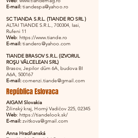
Web
:
www.tiandemag.ro
E-mail:
tiandespa@yahoo.ro
SC TIANDA S.R.L. (TIANDE RO SRL )
ALTAI TIANDE S.R.L., 700304, Iasi,
Rufeni 11
Web
:
https://www.tiande.ro
E-mail:
tiandero@yahoo.com
TIANDE BRASOV S.R.L. (IZVORUL
ROŞU VÂLCELEAN SRL)
Brasov, Jepilor dům 6A, budova BI
A6A, 500167
E-mail:
comenzi.tiande@gmail.com
​​​​​
República Eslovaca
AIGAM Slovakia
Žilinský kraj, Horný Vadičov 225, 02345
Web
:
https://tiandelook.sk/
E-mail:
zvitkova@gmail.com
Anna Hradňanská