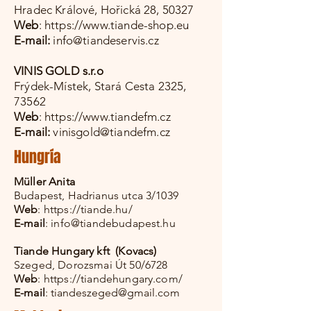
Hradec Králové, Hořická 28, 50327
Web
:
https://www.tiande-shop.eu
E-mail:
info@tiandeservis.cz
VINIS GOLD s.r.o
Frýdek-Místek, Stará Cesta 2325,
73562
Web
:
https://www.tiandefm.cz
E-mail:
vinisgold@tiandefm.cz
Hungría
Müller Anita
Budapest, Hadrianus utca 3/1039
Web
:
https://tiande.hu/
E-mail
:
info@tiandebudapest.hu
Tiande Hungary kft (Kovacs)
Szeged, Dorozsmai Út 50/6728
Web
:
https://tiandehungary.com/
E-mail
:
tiandeszeged@gmail.com