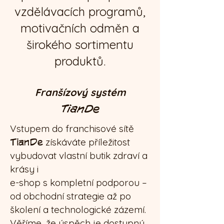
vzdělávacích programů,
motivačních odměn a
širokého sortimentu
produktů.
Franšízový systém
TianDe
Vstupem do franchisové sítě
TianDe
získáváte příležitost
vybudovat vlastní butik zdraví a
krásy i
e-shop s kompletní podporou –
od obchodní strategie až po
školení a technologické zázemí.
Věříme, že úspěch je dostupný